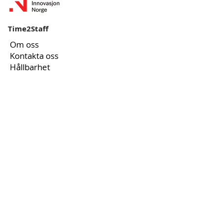
Time2Staff
Om oss
Kontakta oss
Hållbarhet
Stöds av
Användbara
länkar
Kundportal
Admin portal
Bloggen
Integritetspolicy
Kakor
Hållbarhet