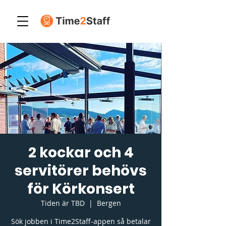
2 kockar och 4
servitörer behövs
för Körkonsert
Tiden är TBD
  |  
Bergen
Sök jobben i Time2Staff-appen så betalar