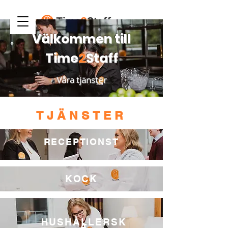
Välkommen till
Time
2
Staff
Våra tjänster
TJÄNSTER
RECEPTIONST
KOCK
HUSHÅLLERSK
A