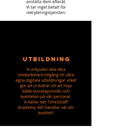
anställa dem efteråt.
Vi tar inget betalt för
rekryteringstjänsten.
UTBILDNING
Vi erbjuder alla våra
medarbetare tillgång till våra
egna digitala utbildningar vilket
gör att vi bidrar till att höja
både kunskapsnivån och
kvaliteten på vår personal.
Vi kallar det Time2Staff
Academy. Allt handlar väl om
kvalitet?