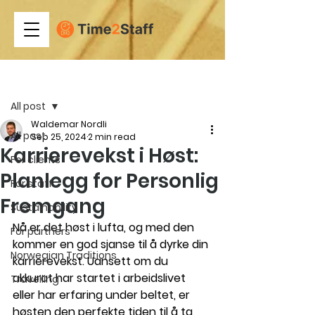
Post
All post
Waldemar Nordli
All post
Sep 25, 2024
2 min read
Karrierevekst i Høst:
For clients
Planlegg for Personlig
For staff
Fremgang
Sustainability
Nå er det høst i lufta, og med den 
For partners
kommer en god sjanse til å dyrke din 
Norwegian Traditions
karrierevekst. Uansett om du 
akkurat har startet i arbeidslivet 
Travelling
eller har erfaring under beltet, er 
høsten den perfekte tiden til å ta 