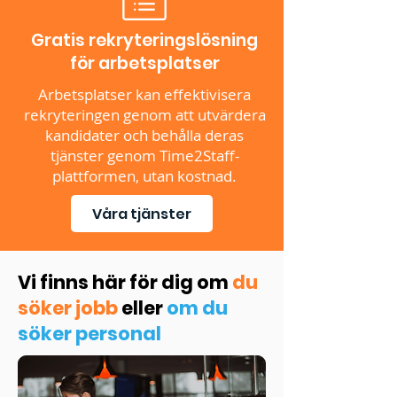
Gratis rekryteringslösning
för arbetsplatser
Arbetsplatser kan effektivisera
rekryteringen genom att utvärdera
kandidater och behålla deras
tjänster genom Time2Staff-
plattformen, utan kostnad.
Våra tjänster
Vi finns här för dig om
du
söker jobb
eller
om du
söker personal