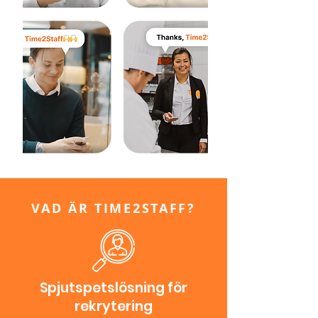
VAD ÄR TIME2STAFF?
Spjutspetslösning för
rekrytering