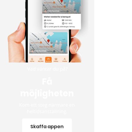
Vad väntar du på?
Få
möjligheten
Kom ett steg närmare en
heltidsanställning.
Skaffa appen