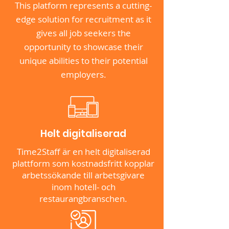
This platform represents a cutting-
edge solution for recruitment as it
gives all job seekers the
opportunity to showcase their
unique abilities to their potential
employers.
Helt digitaliserad
Time2Staff är en helt digitaliserad
plattform som kostnadsfritt kopplar
arbetssökande till arbetsgivare
inom hotell- och
restaurangbranschen.