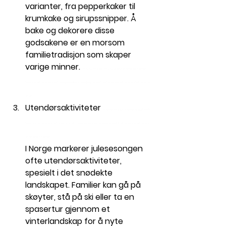
varianter, fra pepperkaker til 
krumkake og sirupssnipper. Å 
bake og dekorere disse 
godsakene er en morsom 
familietradisjon som skaper 
varige minner.
 Norway jobs in Norway Time2Staff timetostaff 
time 2 staff time to 
staff
 Norway jobs in Norway Time2Staff timetostaff time 2 staff time to 
staff
Utendørsaktiviteter
 Norway jobs in Norway Time2Staff 
timetostaff time 2 staff time to 
staff
 Norway jobs in Norway Time2Staff timetostaff time 2 
staff time to 
staff
I Norge markerer julesesongen 
ofte utendørsaktiviteter, 
spesielt i det snødekte 
landskapet. Familier kan gå på 
skøyter, stå på ski eller ta en 
spasertur gjennom et 
vinterlandskap for å nyte 