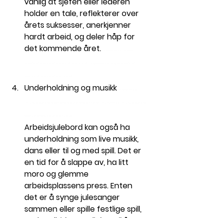
vanlig at sjefen eller lederen 
holder en tale, reflekterer over 
årets suksesser, anerkjenner 
hardt arbeid, og deler håp for 
det kommende året.
 Norway jobs in Norway 
Time2Staff timetostaff time 2 staff time to 
staff
 Norway jobs in Norway Time2Staff 
timetostaff time 2 staff time to 
staff
Underholdning og musikk
 Norway jobs in 
Norway Time2Staff timetostaff time 2 staff time to 
staff
 Norway jobs in Norway Time2Staff 
timetostaff time 2 staff time to 
staff
Arbeidsjulebord kan også ha 
underholdning som live musikk, 
dans eller til og med spill. Det er 
en tid for å slappe av, ha litt 
moro og glemme 
arbeidsplassens press. Enten 
det er å synge julesanger 
sammen eller spille festlige spill, 