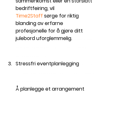
sammenkomst eller en storslått 
bedriftfeiring, vil 
Time2Staff
 sørge for riktig 
blanding av erfarne 
profesjonelle for å gjøre ditt 
julebord uforglemmelig.
 Norway jobs in Norway 
Time2Staff timetostaff time 2 staff time to 
staff
 Norway jobs in Norway Time2Staff 
timetostaff time 2 staff time to 
staff
Stressfri eventplanlegging
 Norway jobs in 
Norway Time2Staff timetostaff time 2 staff time to 
staff
 Norway jobs in Norway Time2Staff 
timetostaff time 2 staff time to 
staff
Å planlegge et arrangement 
skal være spennende, ikke 
stressende. 
Time2Staff
 håndterer alle de 
logistiske detaljene, slik at du 
slipper å bekymre deg for de 
små tingene. Vi har et team 