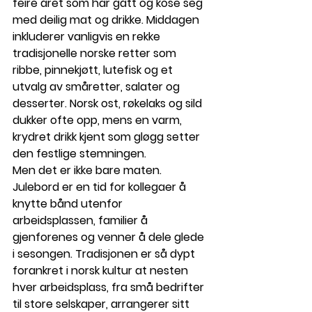
feire året som har gått og kose seg 
med deilig mat og drikke. Middagen 
inkluderer vanligvis en rekke 
tradisjonelle norske retter som 
ribbe, pinnekjøtt, lutefisk og et 
utvalg av småretter, salater og 
desserter. Norsk ost, røkelaks og sild 
dukker ofte opp, mens en varm, 
krydret drikk kjent som gløgg setter 
den festlige stemningen.
Men det er ikke bare maten. 
Julebord er en tid for kollegaer å 
knytte bånd utenfor 
arbeidsplassen, familier å 
gjenforenes og venner å dele glede 
i sesongen. Tradisjonen er så dypt 
forankret i norsk kultur at nesten 
hver arbeidsplass, fra små bedrifter 
til store selskaper, arrangerer sitt 