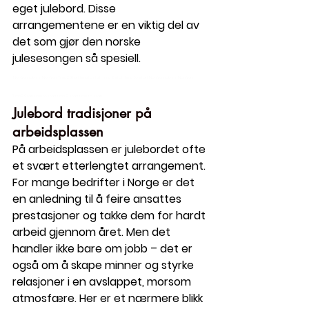
eget julebord. Disse 
arrangementene er en viktig del av 
det som gjør den norske 
julesesongen så spesiell.
 Norway jobs in Norway Time2Staff timetostaff time 2 staff time to 
staff
 Norway jobs in Norway 
Time2Staff timetostaff time 2 staff time to 
staff
Julebord tradisjoner på 
arbeidsplassen
På arbeidsplassen er julebordet ofte 
et svært etterlengtet arrangement. 
For mange bedrifter i Norge er det 
en anledning til å feire ansattes 
prestasjoner og takke dem for hardt 
arbeid gjennom året. Men det 
handler ikke bare om jobb – det er 
også om å skape minner og styrke 
relasjoner i en avslappet, morsom 
atmosfære. Her er et nærmere blikk 