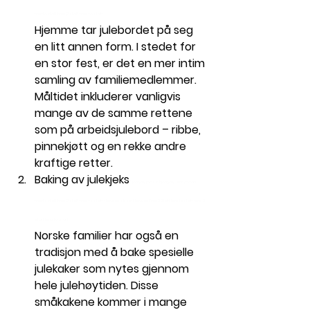
timetostaff time 2 staff time to 
staff
Hjemme tar julebordet på seg 
en litt annen form. I stedet for 
en stor fest, er det en mer intim 
samling av familiemedlemmer. 
Måltidet inkluderer vanligvis 
mange av de samme rettene 
som på arbeidsjulebord – ribbe, 
pinnekjøtt og en rekke andre 
kraftige retter.
Baking av julekjeks
 Norway jobs in Norway Time2Staff 
timetostaff time 2 staff time to 
staff
 Norway jobs in Norway Time2Staff timetostaff time 2 
staff time to 
staff
Norske familier har også en 
tradisjon med å bake spesielle 
julekaker som nytes gjennom 
hele julehøytiden. Disse 
småkakene kommer i mange 