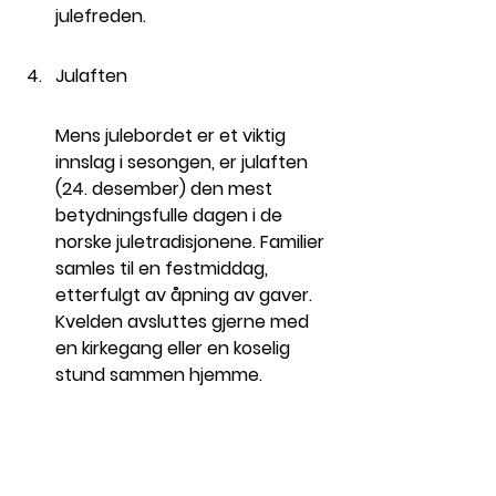
julefreden.
 Norway jobs in Norway Time2Staff timetostaff time 2 staff 
time to 
staff
 Norway jobs in Norway Time2Staff timetostaff time 2 staff time to 
staff
Julaften
 Norway jobs in Norway Time2Staff timetostaff time 2 staff time to 
staff
 Norway jobs in Norway Time2Staff timetostaff time 2 staff time to 
staff
Mens julebordet er et viktig 
innslag i sesongen, er julaften 
(24. desember) den mest 
betydningsfulle dagen i de 
norske juletradisjonene. Familier 
samles til en festmiddag, 
etterfulgt av åpning av gaver. 
Kvelden avsluttes gjerne med 
en kirkegang eller en koselig 
stund sammen hjemme.
 Norway jobs in 
Norway Time2Staff timetostaff time 2 staff time to 
staff
 Norway jobs in Norway Time2Staff 
timetostaff time 2 staff time to 
staff
 Norway jobs in Norway Time2Staff timetostaff time 2 staff time to 
staff
 Norway jobs in 