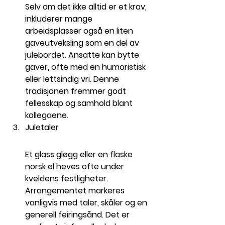
Selv om det ikke alltid er et krav, 
inkluderer mange 
arbeidsplasser også en liten 
gaveutveksling som en del av 
julebordet. Ansatte kan bytte 
gaver, ofte med en humoristisk 
eller lettsindig vri. Denne 
tradisjonen fremmer godt 
fellesskap og samhold blant 
kollegaene.
Juletaler
 Norway jobs in Norway Time2Staff timetostaff time 2 staff time to 
staff
 Norway jobs in Norway Time2Staff timetostaff time 2 staff time to 
staff
Et glass gløgg eller en flaske 
norsk øl heves ofte under 
kveldens festligheter. 
Arrangementet markeres 
vanligvis med taler, skåler og en 
generell feiringsånd. Det er 