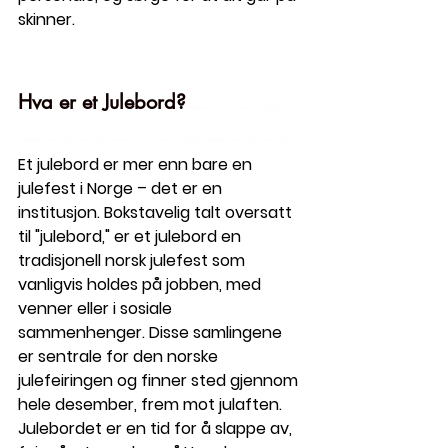
skinner.
 Norway jobs in Norway Time2Staff timetostaff time 2 staff time to 
staff
 Norway jobs in Norway Time2Staff timetostaff time 2 staff time to 
staff
 Norway jobs in Norway 
Time2Staff timetostaff time 2 staff time to 
staff
Hva er et Julebord?
 Norway jobs in Norway Time2Staff 
timetostaff time 2 staff time to 
staff
 Norway jobs in Norway Time2Staff timetostaff time 2 staff time to 
staff
Et julebord er mer enn bare en 
julefest i Norge – det er en 
institusjon. Bokstavelig talt oversatt 
til "julebord," er et julebord en 
tradisjonell norsk julefest som 
vanligvis holdes på jobben, med 
venner eller i sosiale 
sammenhenger. Disse samlingene 
er sentrale for den norske 
julefeiringen og finner sted gjennom 
hele desember, frem mot julaften.
Julebordet er en tid for å slappe av, 