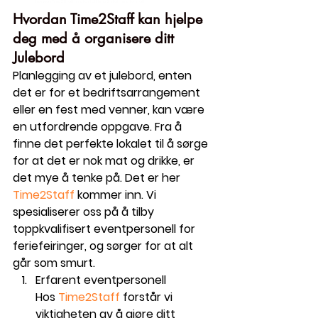
Norway Time2Staff timetostaff time 2 staff time to 
staff
Hvordan Time2Staff kan hjelpe 
deg med å organisere ditt 
Julebord
Planlegging av et julebord, enten 
det er for et bedriftsarrangement 
eller en fest med venner, kan være 
en utfordrende oppgave. Fra å 
finne det perfekte lokalet til å sørge 
for at det er nok mat og drikke, er 
det mye å tenke på. Det er her 
Time2Staff
 kommer inn. Vi 
spesialiserer oss på å tilby 
toppkvalifisert eventpersonell for 
feriefeiringer, og sørger for at alt 
går som smurt.
Erfarent eventpersonell
Hos 
Time2Staff
 forstår vi 
viktigheten av å gjøre ditt 