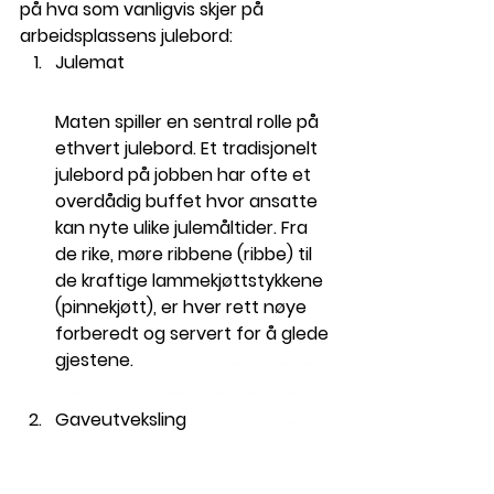
på hva som vanligvis skjer på 
arbeidsplassens julebord:
Julemat
 Norway jobs in Norway Time2Staff timetostaff time 2 staff time to 
staff
 Norway jobs in Norway Time2Staff timetostaff time 2 staff time to 
staff
Maten spiller en sentral rolle på 
ethvert julebord. Et tradisjonelt 
julebord på jobben har ofte et 
overdådig buffet hvor ansatte 
kan nyte ulike julemåltider. Fra 
de rike, møre ribbene (ribbe) til 
de kraftige lammekjøttstykkene 
(pinnekjøtt), er hver rett nøye 
forberedt og servert for å glede 
gjestene.
 Norway jobs in Norway Time2Staff timetostaff time 2 staff time 
to 
staff
 Norway jobs in Norway Time2Staff timetostaff time 2 staff time to 
staff
Gaveutveksling
 Norway jobs in Norway Time2Staff timetostaff 
time 2 staff time to 
staff
 Norway jobs in Norway Time2Staff timetostaff time 2 staff time to 
staff