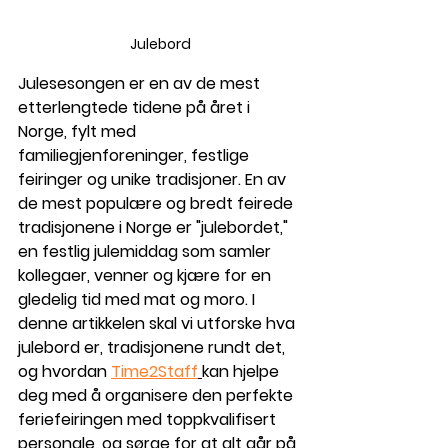
Julebord
Julesesongen er en av de mest 
etterlengtede tidene på året i 
Norge, fylt med 
familiegjenforeninger, festlige 
feiringer og unike tradisjoner. En av 
de mest populære og bredt feirede 
tradisjonene i Norge er "julebordet," 
en festlig julemiddag som samler 
kollegaer, venner og kjære for en 
gledelig tid med mat og moro. I 
denne artikkelen skal vi utforske hva 
julebord er, tradisjonene rundt det, 
og hvordan 
Time2Staff
kan hjelpe 
deg med å organisere den perfekte 
feriefeiringen med toppkvalifisert 
personale, og sørge for at alt går på 