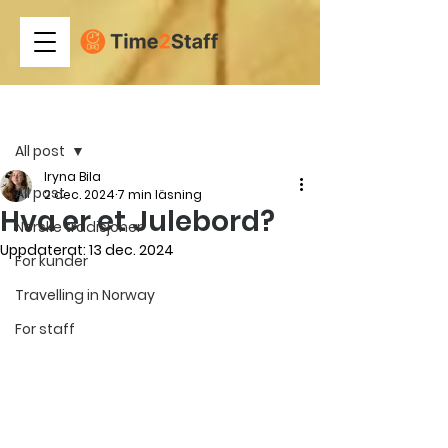
Inlägg
All post
Iryna Bila
All post
2 dec. 2024
7 min läsning
Hva er et Julebord?
Norske tradisjoner
Uppdaterat:
13 dec. 2024
For kunder
Travelling in Norway
For staff