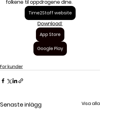
folkene til oppdragene dine.      
Time2Staff website
Download:
App Store
Google Play
For kunder
Visa alla
Senaste inlägg