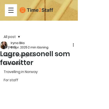
Inlägg
All post
Iryna Bila
All post
6 apr. 2025
2 min läsning
Lagre personell som
Norske tradisjoner
favoritter
For kunder
Travelling in Norway
For staff