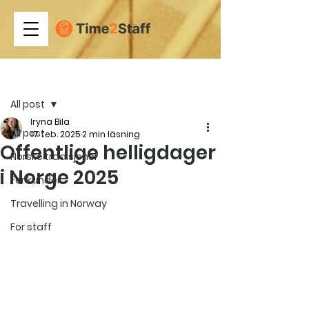
Inlägg
All post
Iryna Bila
All post
17 feb. 2025
2 min läsning
Offentlige helligdager
Norske tradisjoner
i Norge 2025
For kunder
Travelling in Norway
For staff