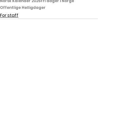
Norsk Kalender 2025
Fri dager i Norge
Offentlige Helligdager
For staff
Visa alla
Senaste inlägg