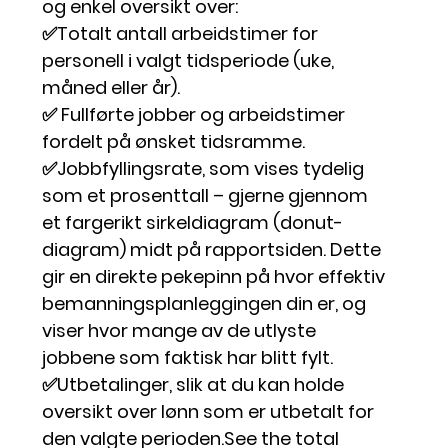
og enkel oversikt over: 
✅
Totalt antall arbeidstimer
 for 
personell i valgt tidsperiode (uke, 
måned eller år).
✅
 Fullførte jobber og arbeidstimer 
fordelt på ønsket tidsramme. 
✅
Jobbfyllingsrate
, som vises tydelig 
som et prosenttall – gjerne gjennom 
et fargerikt sirkeldiagram (donut-
diagram) midt på rapportsiden. Dette 
gir en direkte pekepinn på hvor effektiv 
bemanningsplanleggingen din er, og 
viser hvor mange av de utlyste 
jobbene som faktisk har blitt fylt. 
✅
Utbetalinger
, slik at du kan holde 
oversikt over lønn som er utbetalt for 
den valgte perioden.See the total 