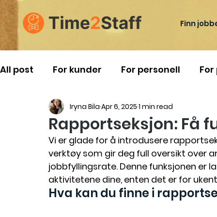
Finn jobb
All post
For kunder
For personell
For
Iryna Bila
Apr 6, 2025
1 min read
Reise i Norge
Rapportseksjon: Få fu
Vi er glade for å introdusere rapportse
verktøy som gir deg full oversikt over a
jobbfyllingsrate. Denne funksjonen er l
aktivitetene dine, enten det er for ukentl
Hva kan du finne i rapports