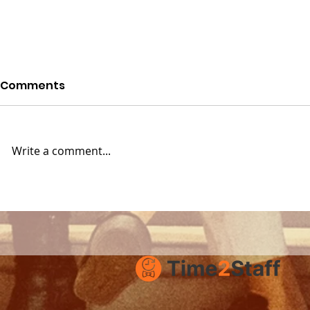
Comments
Write a comment...
Staffing Special Events:
Ready for
Weddings &
season? Ea
Konfirmasjon season
with Time2