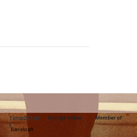
 the summer
Lagre personell som
sy staffing
favoritter
Staff!
Time2Staf
Nyttige linker
Member of
f
Bærekraft