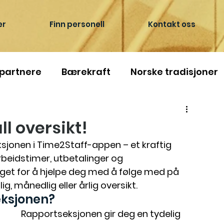
er
Finn personell
Kontakt oss
 partnere
Bærekraft
Norske tradisjoner
ll oversikt!
ksjonen i Time2Staff-appen – et kraftig 
rbeidstimer, utbetalinger og 
aget for å hjelpe deg med å følge med på 
ig, månedlig eller årlig oversikt.
eksjonen?
Rapportseksjonen gir deg en tydelig 