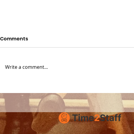
Comments
Write a comment...
How to succeed with
Time2Staf
Time2Staff
Stockholm
hospitality
opportunit