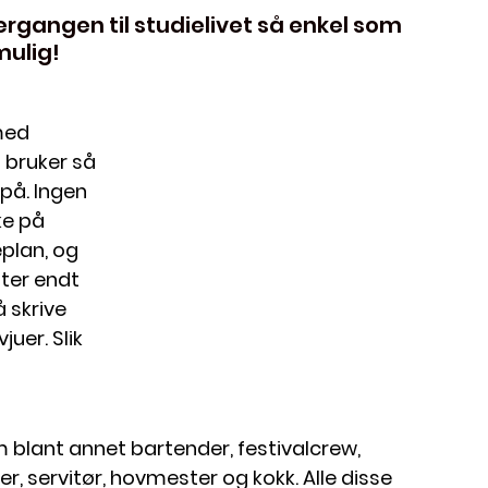
ergangen til studielivet så enkel som 
mulig!
med 
 bruker så 
på. Ingen 
ke på 
plan, og 
tter endt 
 skrive 
er. Slik 
m blant annet bartender, festivalcrew, 
, servitør, hovmester og kokk. Alle disse 