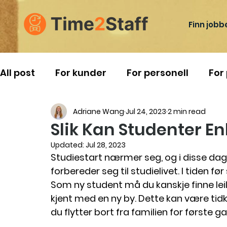
Finn jobb
All post
For kunder
For personell
For
Adriane Wang
Jul 24, 2023
2 min read
Reise i Norge
Slik Kan Studenter En
Updated:
Jul 28, 2023
Studiestart nærmer seg, og i disse da
forbereder seg til studielivet. I tiden f
Som ny student må du kanskje finne leiligh
kjent med en ny by. Dette kan være tidk
du flytter bort fra familien for første g