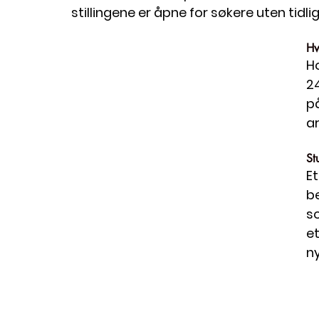
stillingene er åpne for søkere uten tidli
Hv
Ho
24
på
ar
St
Et
be
s
et
ny