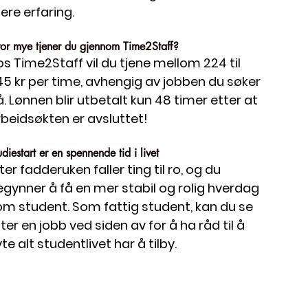
gere erfaring.
or mye tjener du gjennom Time2Staff? 
s Time2Staff vil du tjene mellom 224 til 
5 kr per time, avhengig av jobben du søker 
. Lønnen blir utbetalt kun 48 timer etter at 
beidsøkten er avsluttet!
udiestart er en spennende tid i livet
ter fadderuken faller ting til ro, og du 
gynner å få en mer stabil og rolig hverdag 
om student. Som fattig student, kan du se 
ter en jobb ved siden av for å ha råd til å 
te alt studentlivet har å tilby.