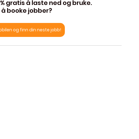
 gratis å laste ned og bruke. 
or å booke jobber?
ilen og finn din neste jobb!