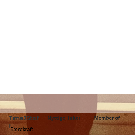
f launches in
Grocery store jobs are
: New
now in Time2Staff
 job
ies in Sweden!
Time2Staf
Nyttige linker
Member of
f
Bærekraft