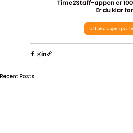
Time2Staff-appen er 100%
Er du klar f
Last ned appen på mob
Recent Posts