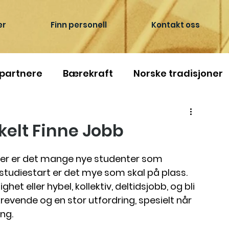
er
Finn personell
Kontakt oss
 partnere
Bærekraft
Norske tradisjoner
kelt Finne Jobb
ger er det mange nye studenter som 
ør studiestart er det mye som skal på plass. 
et eller hybel, kollektiv, deltidsjobb, og bli 
revende og en stor utfordring, spesielt når 
ang.