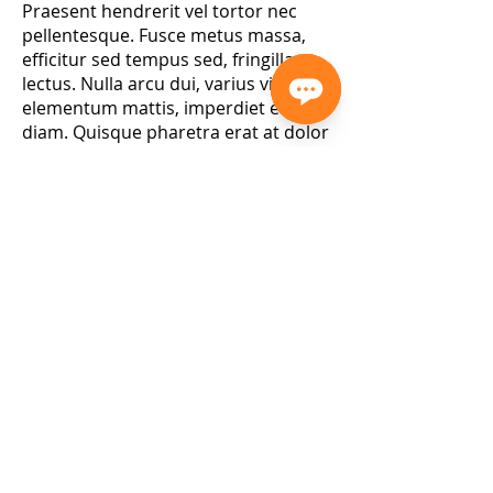
Praesent hendrerit vel tortor nec
pellentesque. Fusce metus massa,
efficitur sed tempus sed, fringilla et
lectus. Nulla arcu dui, varius vitae
elementum mattis, imperdiet eu
diam. Quisque pharetra erat at dolor
accumsan, eu imperdiet lorem
viverra. Etiam ut dictum libero.
Mauris in ultrices diam, sed
accumsan odio.
Medlem af
Time2Staff
Om os
Kontakt os