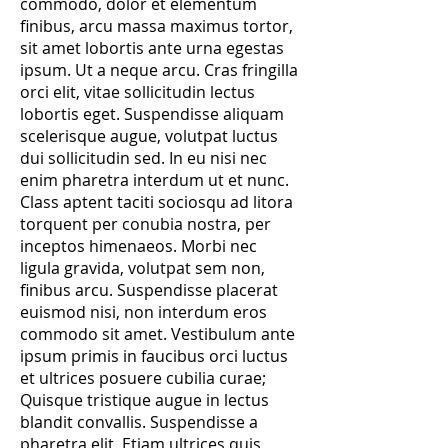
commodo, dolor et elementum
finibus, arcu massa maximus tortor,
sit amet lobortis ante urna egestas
ipsum. Ut a neque arcu. Cras fringilla
orci elit, vitae sollicitudin lectus
lobortis eget. Suspendisse aliquam
scelerisque augue, volutpat luctus
dui sollicitudin sed. In eu nisi nec
enim pharetra interdum ut et nunc.
Class aptent taciti sociosqu ad litora
torquent per conubia nostra, per
inceptos himenaeos. Morbi nec
ligula gravida, volutpat sem non,
finibus arcu. Suspendisse placerat
euismod nisi, non interdum eros
commodo sit amet. Vestibulum ante
ipsum primis in faucibus orci luctus
et ultrices posuere cubilia curae;
Quisque tristique augue in lectus
blandit convallis. Suspendisse a
pharetra elit. Etiam ultrices quis