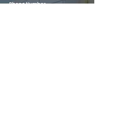
Phone Number
Company Email
What kind of staff do you
need?
Help me find staff