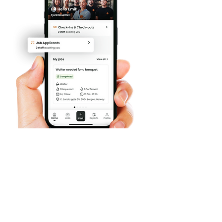
Hvad venter du på?
Få
muligheden
Kom et skridt tættere på
fuldtidsbeskæftigelse.