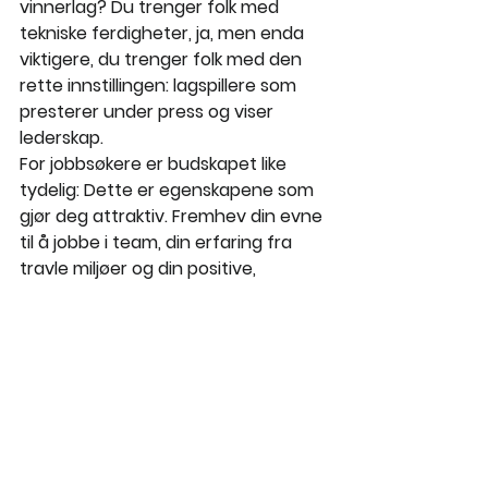
vinnerlag? Du trenger folk med 
tekniske ferdigheter, ja, men enda 
viktigere, du trenger folk med den 
rette innstillingen: lagspillere som 
presterer under press og viser 
lederskap.
For jobbsøkere er budskapet like 
tydelig: Dette er egenskapene som 
gjør deg attraktiv. Fremhev din evne 
til å jobbe i team, din erfaring fra 
travle miljøer og din positive, 
løsningsorienterte holdning.
Enten du er en arbeidsgiver på jakt 
etter det neste stjernetalentet til 
ditt team, eller en jobbsøker klar for 
å ta neste steg i karrieren, er målet 
det samme: å skape vinnerøyeblikk. I 
gjestfrihetsbransjen skjer disse 
øyeblikkene hver eneste dag.