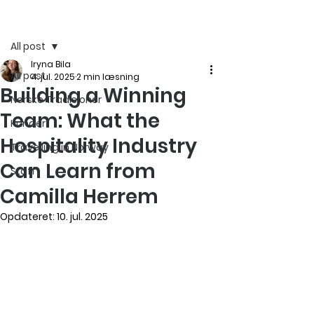
Indlæg
All post
Iryna Bila
All post
4. jul. 2025
2 min læsning
Building a Winning
Norske Tradisjoner
Team: What the
Kunder
Hospitality Industry
Travelling in Norway
Can Learn from
Staff
Camilla Herrem
Opdateret:
10. jul. 2025