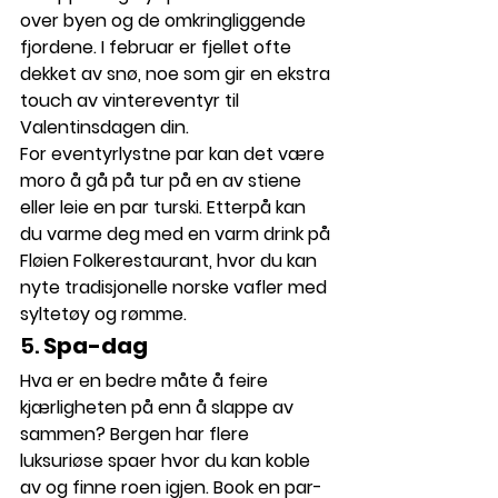
over byen og de omkringliggende 
fjordene. I februar er fjellet ofte 
dekket av snø, noe som gir en ekstra 
touch av vintereventyr til 
Valentinsdagen din.
For eventyrlystne par kan det være 
moro å gå på tur på en av stiene 
eller leie en par turski. Etterpå kan 
du varme deg med en varm drink på 
Fløien Folkerestaurant
, hvor du kan 
nyte tradisjonelle norske vafler med 
syltetøy og rømme.
5. 
Spa-dag
Hva er en bedre måte å feire 
kjærligheten på enn å slappe av 
sammen? Bergen har flere 
luksuriøse spaer hvor du kan koble 
av og finne roen igjen. Book en par-