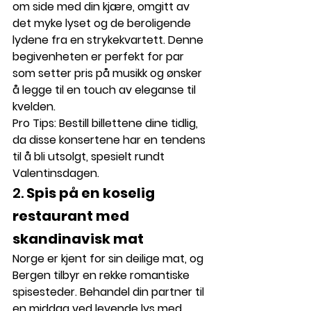
om side med din kjære, omgitt av 
det myke lyset og de beroligende 
lydene fra en strykekvartett. Denne 
begivenheten er perfekt for par 
som setter pris på musikk og ønsker 
å legge til en touch av eleganse til 
kvelden.
Pro Tips:
 Bestill billettene dine tidlig, 
da disse konsertene har en tendens 
til å bli utsolgt, spesielt rundt 
Valentinsdagen.
2. 
Spis på en koselig 
restaurant med 
skandinavisk mat
Norge er kjent for sin deilige mat, og 
Bergen tilbyr en rekke romantiske 
spisesteder. Behandel din partner til 
en middag ved levende lys med 