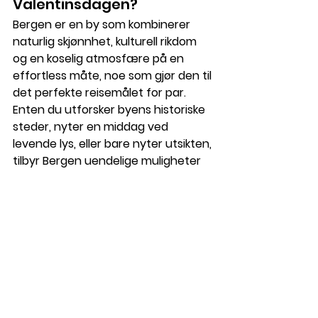
Valentinsdagen?
Bergen er en by som kombinerer 
naturlig skjønnhet, kulturell rikdom 
og en koselig atmosfære på en 
effortless måte, noe som gjør den til 
det perfekte reisemålet for par. 
Enten du utforsker byens historiske 
steder, nyter en middag ved 
levende lys, eller bare nyter utsikten, 
tilbyr Bergen uendelige muligheter 
for romantikk.
La Time2Staff håndtere 
dine behov for 
eventpersonale
Planlegger du en romantisk 
getaway eller et spesielt 
arrangement i Bergen? Hos 
Time2Staff
 spesialiserer vi oss på å 