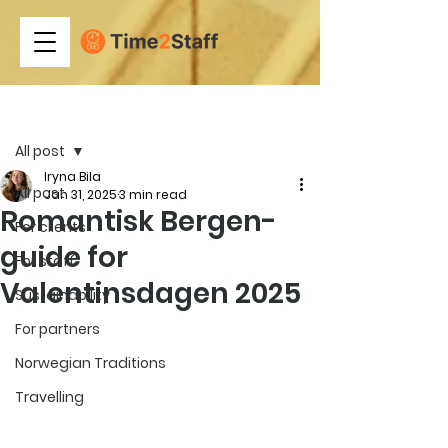
Post
All post
Iryna Bila
All post
Jan 31, 2025
3 min read
Romantisk Bergen-
For clients
guide for
For staff
Valentinsdagen 2025
Sustainability
For partners
Norwegian Traditions
Travelling