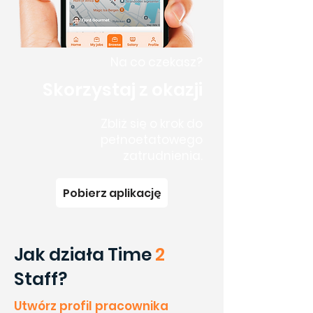
Na co czekasz?
Skorzystaj z okazji
Zbliż się o krok do
pełnoetatowego
zatrudnienia.
Pobierz aplikację
Jak działa Time
2
Staff?
Utwórz profil pracownika