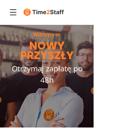
Witamy w
NOWY
PRZYSZŁY
Otrzymaj zapłatę po
48h