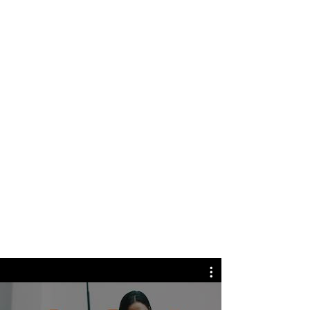
Dlaczego warto pracować
w Time2Staff?
Pracuj gdzie chcesz i kiedy chcesz
Wybierz spośród wielu różnych rodzajów
pracy
Otrzymuj zapłatę w ciągu 48 godzin po
każdej zakończonej pracy
Możliwość podpisania umowy na pełen
etat