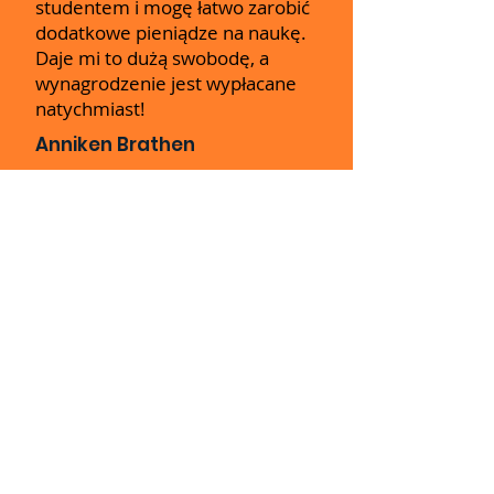
studentem i mogę łatwo zarobić
dodatkowe pieniądze na naukę.
Daje mi to dużą swobodę, a
wynagrodzenie jest wypłacane
natychmiast!
Anniken Brathen
Time2staff jest bardzo łatwy w
użyciu! To świetne rozwiązanie,
aby wykonywać dodatkowe
zmiany obok mojej zwykłej pracy.
Łatwo się zarejestrować lub użyć
istniejącego konta na Facebooku
lub Google.
Eirik Ormberg